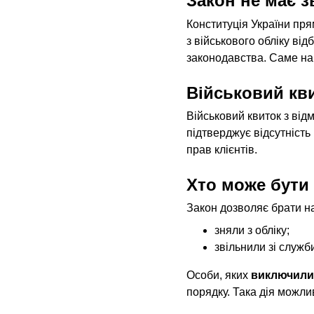
Закон не має з
Конституція України пр
з військового обліку ві
законодавства. Саме на
Військовий кв
Військовий квиток з від
підтверджує відсутність
прав клієнтів.
Хто може бути 
Закон дозволяє брати на 
зняли з обліку;
звільнили зі служб
Особи, яких 
виключили 
порядку. Така дія можли