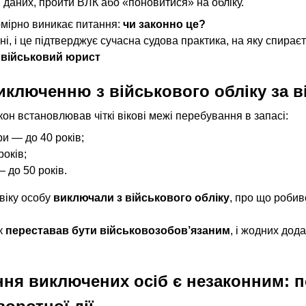
 даних, пройти ВЛК або «поновитися» на обліку.
омірно виникає питання: 
чи законно це?
 ні, і це підтверджує сучасна судова практика, на яку спира
 
військовий юрист
иключенню з військового обліку за в
кон встановлював чіткі вікові межі перебування в запасі:
и — до 40 років;
оків;
 до 50 років.
віку особу 
виключали з військового обліку
, про що робив
к 
переставав бути військовозобов’язаним
, і жодних дод
ня виключених осіб є незаконним: п