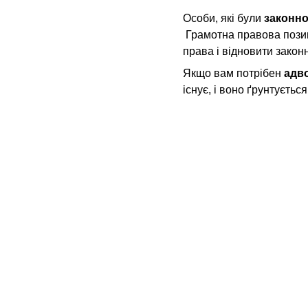
Особи, які були 
законно
 Грамотна правова пози
права і відновити закон
Якщо вам потрібен 
адв
існує, і воно ґрунтується
Наші партн