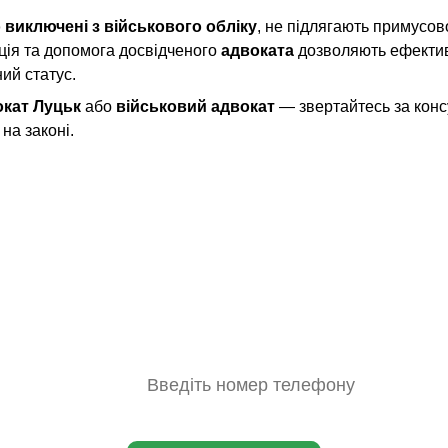
 виключені з військового обліку
, не підлягають примусо
ція та допомога досвідченого 
адвоката
 дозволяють ефектив
ний статус.
окат Луцьк
 або 
військовий адвокат
 — звертайтесь за конс
 на законі.
ери
Залишились питання?
Звертайтеся з будь-яких юридичних питань