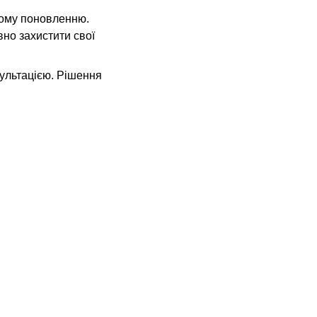
вому поновленню.
но захистити свої 
ультацією. Рішення 
Контакти
м. Луцьк, вул. Шопена 22, 
офіс 61
м. Ковель, бульвар Лесі 
Українки 12, кабінет 328
info@pravovadopomoga.ua