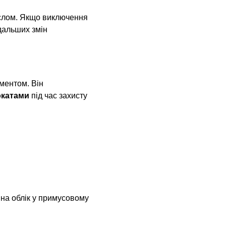
ислом. Якщо виключення 
дальших змін 
ментом. Він 
окатами
 під час захисту 
 на облік у примусовому 