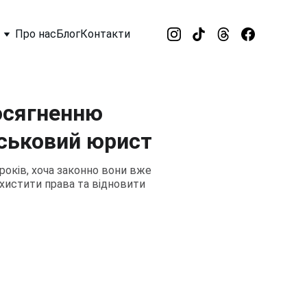
Про нас
Блог
Контакти
досягненню
йськовий юрист
років, хоча законно вони вже
ахистити права та відновити