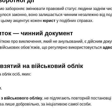
воротної дії
ямо забороняє змінювати правовий статус людини заднім ч
дбулося законно, воно залишається чинним незалежно від по
 цьому акцентує кожен 
юрист
 у подібних справах.
иток — чинний документ
міткою про виключення, який не анульований, є дійсним доку
 військових обов’язків, що регулярно використовується 
адв
взятий на військовий облік
облік осіб, яких:
и.
з військового обліку
, не підлягають повторній постановці
ва лише добровільно, за ініціативою самої особи.