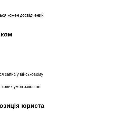
ється кожен досвідчений 
іком
ся запис у військовому 
аткових умов закон не 
озиція юриста