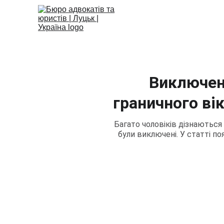
Виключенн
граничного ві
Багато чоловіків дізнаються
були виключені. У статті п