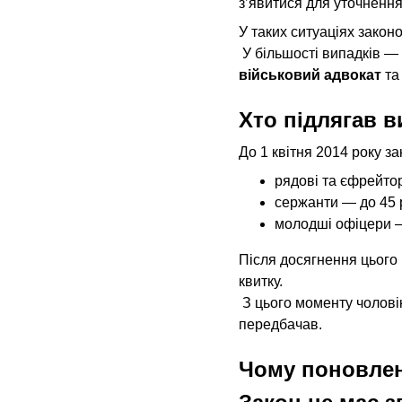
з’явитися для уточнення
У таких ситуаціях закон
 У більшості випадків —
військовий адвокат
 та
Хто підлягав в
До 1 квітня 2014 року за
рядові та єфрейтор
сержанти — до 45 р
молодші офіцери —
Після досягнення цього 
квитку.
 З цього моменту чолові
передбачав.
Чому поновлен