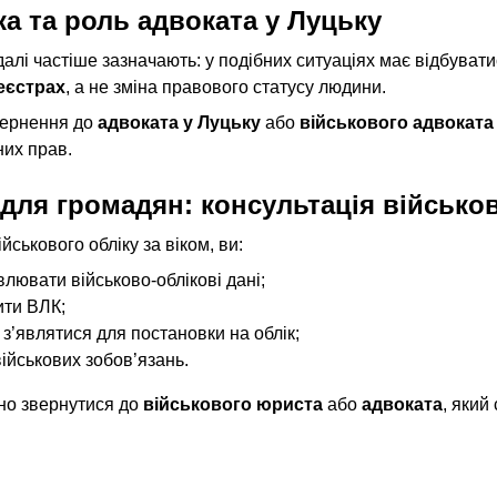
а та роль адвоката у Луцьку
алі частіше зазначають: у подібних ситуаціях має відбувати
еєстрах
, а не зміна правового статусу людини.
ернення до 
адвоката у Луцьку
 або 
військового адвоката
их прав.
 для громадян: консультація військо
ськового обліку за віком, ви:
влювати військово-облікові дані;
ити ВЛК;
 з’являтися для постановки на облік;
ійськових зобов’язань.
но звернутися до 
військового юриста
 або 
адвоката
, який