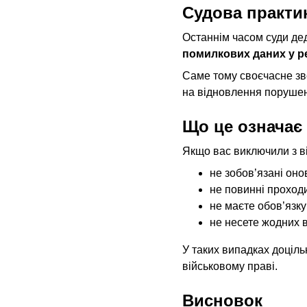
Судова практик
Останнім часом суди дед
помилкових даних у р
Саме тому своєчасне зв
на відновлення порушен
Що це означає
Якщо вас виключили з вій
не зобов’язані оно
не повинні проход
не маєте обов’язку
не несете жодних в
У таких випадках доціль
військовому праві.
Висновок